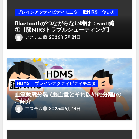
ブレインアクティビティモニタ
脳NIRS 使い方
Bluetoothがつながらない時は：win11編
①【脳NIRSトラブルシューティング】
アステム
2026年5月21日
HDMS
ブレインアクティビティモニタ
血流動態分離 (脳血量とそれ以外に分離)の
ご紹介
アステム
2025年6月13日