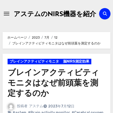
内
容
アステムのNIRS機器を紹介
を
ス
キ
ホームページ
2023
7月
12
ッ
ブレインアクティビティモニタはなぜ前頭葉を測定するのか
プ
ブレインアクティビティモニタ
脳NIRS測定効果
ブレインアクティビティ
モニタはなぜ前頭葉を測
定するのか
投稿者
アステム
2023年7月12日
#astem
,
#Brain activity monitor
,
#Cerebral oxygen