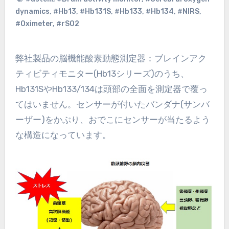
dynamics
,
#Hb13
,
#Hb131S
,
#Hb133
,
#Hb134
,
#NIRS
,
#Oximeter
,
#rSO2
弊社製品の脳機能酸素動態測定器：ブレインアク
ティビティモニター(Hb13シリーズ)のうち、
Hb131SやHb133/134は頭部の全面を測定器で覆っ
てはいません。センサーが付いたバンダナ(サンバ
ーザー)をかぶり、おでこにセンサーが当たるよう
な構造になっています。