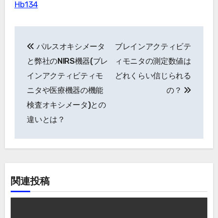
Hb134
投
パルスオキシメータ
ブレインアクティビテ
稿
と弊社のNIRS機器(ブレ
ィモニタの測定数値は
ナ
インアクティビティモ
どれくらい信じられる
ニタや医療機器の機能
の？
ビ
検査オキシメータ)との
ゲ
違いとは？
ー
シ
ョ
関連投稿
ン